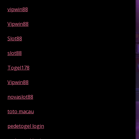
vipwin88
Vipwin88
Slot88
slot88
Togel178
Vipwin88
novaslot88
toto macau
pedetogel login