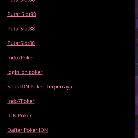
Putar Slot88
PutarSlot88
PutarSlot88
Indo7Poker
login idn poker
Situs IDN Poker Terpercaya
Indo7Poker
IDN Poker
Daftar Poker IDN