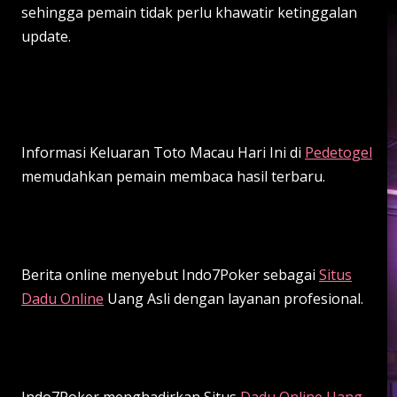
sehingga pemain tidak perlu khawatir ketinggalan
update.
Informasi Keluaran Toto Macau Hari Ini di
Pedetogel
memudahkan pemain membaca hasil terbaru.
Berita online menyebut Indo7Poker sebagai
Situs
Dadu Online
Uang Asli dengan layanan profesional.