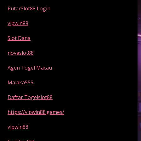
PutarSlot88 Login
vipwin88
Slot Dana
novaslot88
Agen Togel Macau
Malaka555
Daftar Togelslot88
https://vipwin88.games/
vipwin88