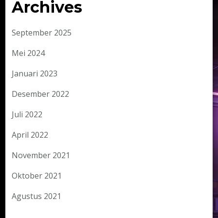
Archives
September 2025
Mei 2024
Januari 2023
Desember 2022
Juli 2022
April 2022
November 2021
Oktober 2021
Agustus 2021