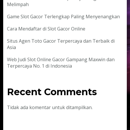
Melimpah
Game Slot Gacor Terlengkap Paling Menyenangkan
Cara Mendaftar di Slot Gacor Online
Situs Agen Toto Gacor Terpercaya dan Terbaik di
Asia
Web Judi Slot Online Gacor Gampang Maxwin dan
Terpercaya No. 1 di Indonesia
Recent Comments
Tidak ada komentar untuk ditampilkan.