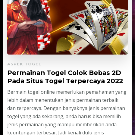
ASPEK TOGEL
Permainan Togel Colok Bebas 2D
Pada Situs Togel Terpercaya 2022
Bermain togel online memerlukan pemahaman yang
lebih dalam menentukan jenis permainan terbaik
dan terpercaya. Dengan banyaknya jenis permainan
togel yang ada sekarang, anda harus bisa memilih
jenis permainan yang mampu memberikan anda
keuntungan terbesar. Jadi kenali dulu jenis