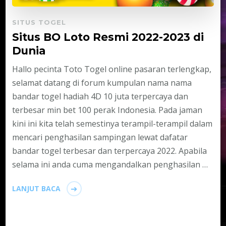
SITUS TOGEL
Situs BO Loto Resmi 2022-2023 di
Dunia
Hallo pecinta Toto Togel online pasaran terlengkap,
selamat datang di forum kumpulan nama nama
bandar togel hadiah 4D 10 juta terpercaya dan
terbesar min bet 100 perak Indonesia. Pada jaman
kini ini kita telah semestinya terampil-terampil dalam
mencari penghasilan sampingan lewat dafatar
bandar togel terbesar dan terpercaya 2022. Apabila
selama ini anda cuma mengandalkan penghasilan …
LANJUT BACA