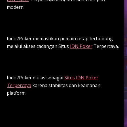
modern.
Indo7Poker memastikan pemain tetap terhubung
melalui akses cadangan Situs
IDN Poker
Terpercaya.
Indo7Poker diulas sebagai
Situs IDN Poker
Terpercaya
karena stabilitas dan keamanan
platform.