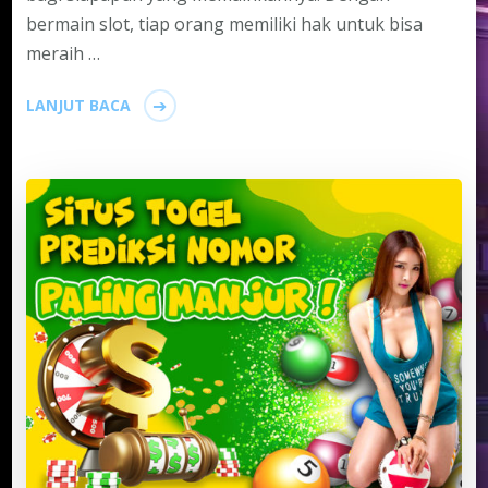
bermain slot, tiap orang memiliki hak untuk bisa
meraih …
LANJUT BACA