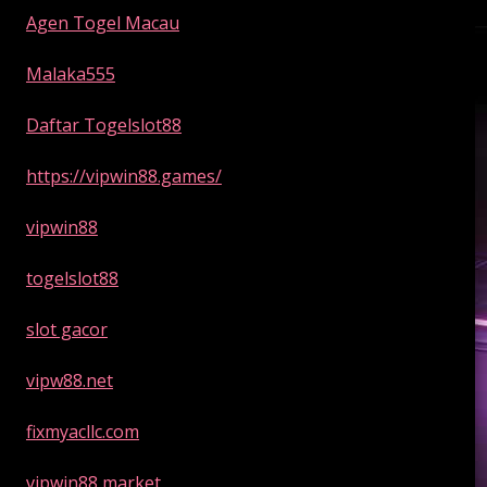
Agen Togel Macau
Malaka555
Daftar Togelslot88
https://vipwin88.games/
vipwin88
togelslot88
slot gacor
vipw88.net
fixmyacllc.com
vipwin88 market