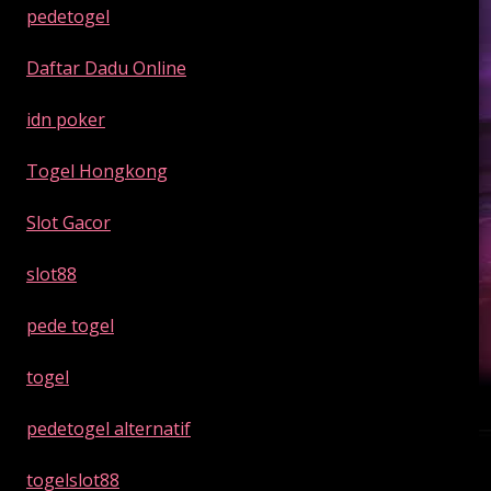
pedetogel
Daftar Dadu Online
idn poker
Togel Hongkong
Slot Gacor
slot88
pede togel
togel
pedetogel alternatif
togelslot88