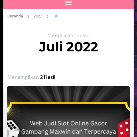
Beranda
2022
Juli
Menjelajahi Bulan
Juli 2022
Menampilkan
2 Hasil