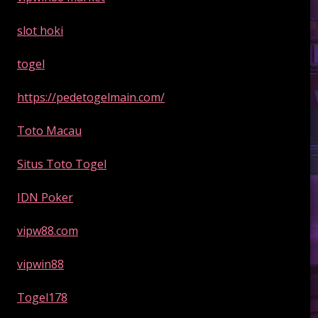
slot hoki
togel
https://pedetogelmain.com/
Toto Macau
Situs Toto Togel
IDN Poker
vipw88.com
vipwin88
Togel178