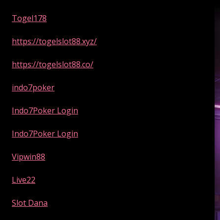
Togel178
https://togelslot88.xyz/
https://togelslot88.co/
indo7poker
Indo7Poker Login
Indo7Poker Login
Vipwin88
Live22
Slot Dana