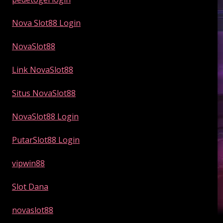
Nova Slot88 Login
NovaSlot88
Link NovaSlot88
Situs NovaSlot88
NovaSlot88 Login
PutarSlot88 Login
vipwin88
Slot Dana
novaslot88