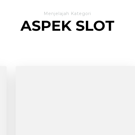
Menjelajah Kategori
ASPEK SLOT