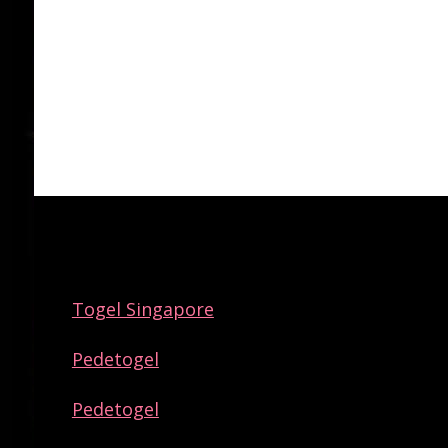
Togel Singapore
Pedetogel
Pedetogel