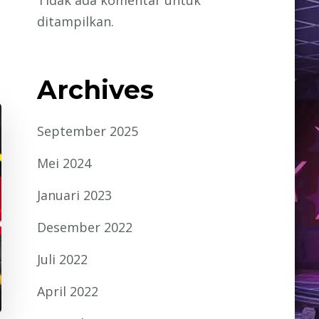
ditampilkan.
Archives
September 2025
Mei 2024
Januari 2023
Desember 2022
Juli 2022
April 2022