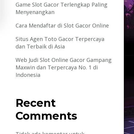
Game Slot Gacor Terlengkap Paling
Menyenangkan
Cara Mendaftar di Slot Gacor Online
Situs Agen Toto Gacor Terpercaya
dan Terbaik di Asia
Web Judi Slot Online Gacor Gampang
Maxwin dan Terpercaya No. 1 di
Indonesia
Recent
Comments
Tidak ada komentar untuk