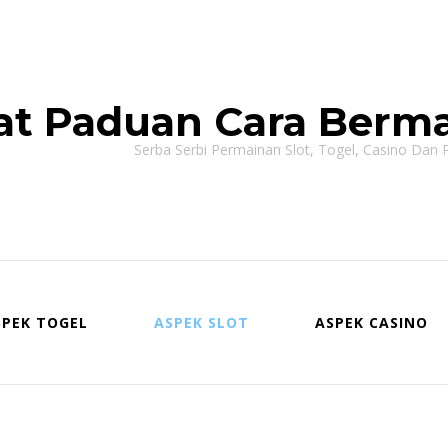
at Paduan Cara Berma
Serba Serbi Permainan Slot, Togel, Casino Dan 
SPEK TOGEL
ASPEK SLOT
ASPEK CASINO